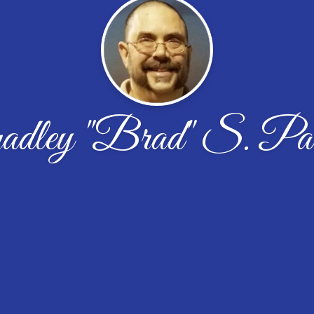
dley "Brad" S. Par